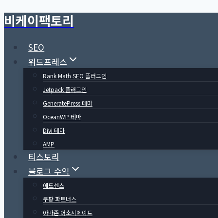
비케이팩토리
Skip
to
content
SEO
워드프레스
Rank Math SEO 플러그인
Jetpack 플러그인
GeneratePress 테마
OceanWP 테마
Divi 테마
AMP
티스토리
블로그 수익
애드센스
쿠팡 파트너스
아마존 어소시에이트