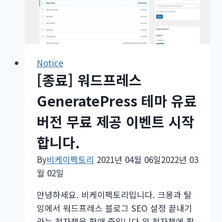
SEO
설
정
끝
내
Notice
기
[종료] 워드프레스
4
차
GeneratePress 테마 유료
업
버전 무료 제공 이벤트 시작
데
이
합니다.
트
By
비케이팩토리
2021년 04월 06일
2022년 03
안
월 02일
내
–
안녕하세요. 비케이팩토리입니다. 크몽과 탈
애
잉에서 워드프레스 블로그 SEO 설정 끝내기
드
라는 전자책을 판매 중입니다.위 전자책에 활