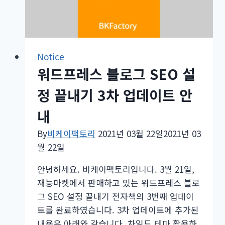
테
마
유
료
Notice
버
워드프레스 블로그 SEO 설
전
정 끝내기 3차 업데이트 안
무
료
내
제
By
비케이팩토리
2021년 03월 22일
2021년 03
공
월 22일
이
벤
안녕하세요. 비케이팩토리입니다. 3월 21일,
트
재능마켓에서 판매하고 있는 워드프레스 블로
시
그 SEO 설정 끝내기 전자책의 3번째 업데이
작
트를 완료하였습니다. 3차 업데이트에 추가된
합
내용은 아래와 같습니다. 차일드 테마 활용하