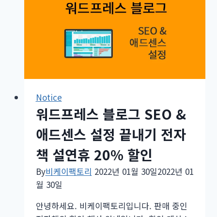
그
SEO
&
애
드
센
스
Notice
설
워드프레스 블로그 SEO &
정
끝
애드센스 설정 끝내기 전자
내
책 설연휴 20% 할인
기
전
By
비케이팩토리
2022년 01월 30일
2022년 01
자
월 30일
책
6
안녕하세요. 비케이팩토리입니다. 판매 중인