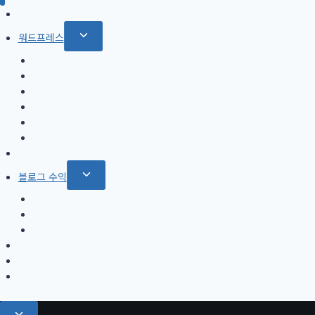
SEO
Toggle
워드프레스
child
Rank Math SEO 플러그인
menu
Jetpack 플러그인
GeneratePress 테마
OceanWP 테마
Divi 테마
AMP
티스토리
Toggle
블로그 수익
child
애드센스
menu
쿠팡 파트너스
아마존 어소시에이트
유튜브
호스팅
기타