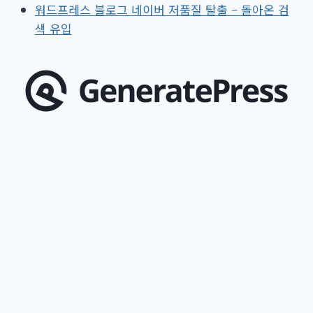
워드프레스 블로그 네이버 저품질 탈출 – 돌아온 검
정
색 유입
끝
내
기
3
차
업
데
이
트
안
내