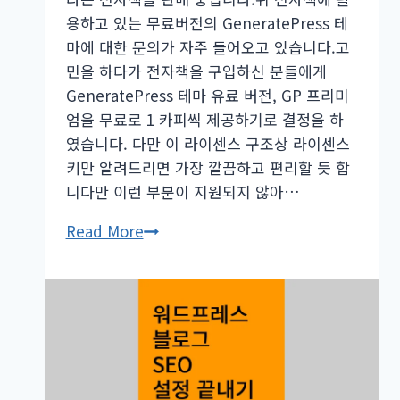
센
용하고 있는 무료버전의 GeneratePress 테
스
마에 대한 문의가 자주 들어오고 있습니다.고
무
민을 하다가 전자책을 구입하신 분들에게
효
GeneratePress 테마 유료 버전, GP 프리미
클
엄을 무료로 1 카피씩 제공하기로 결정을 하
릭,
였습니다. 다만 이 라이센스 구조상 라이센스
무
키만 알려드리면 가장 깔끔하고 편리할 듯 합
료
니다만 이런 부분이 지원되지 않아…
트
[종
래
Read More
료]
픽
워
방
드
지
프
추
레
가
스
GeneratePress