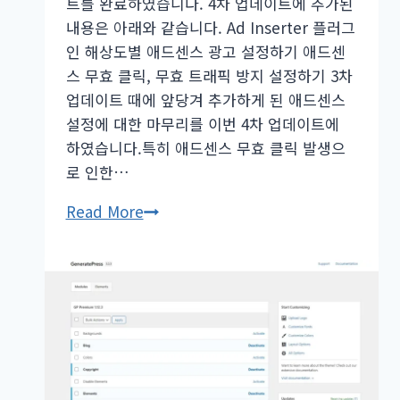
트
트를 완료하였습니다. 4차 업데이트에 추가된
안
내용은 아래와 같습니다. Ad Inserter 플러그
내
인 해상도별 애드센스 광고 설정하기 애드센
–
스 무효 클릭, 무효 트래픽 방지 설정하기 3차
구
업데이트 때에 앞당겨 추가하게 된 애드센스
글
설정에 대한 마무리를 이번 4차 업데이트에
Instant
하였습니다.특히 애드센스 무효 클릭 발생으
Indexing
로 인한…
API
워
Read More
설
드
정
프
추
레
가
스
블
로
그