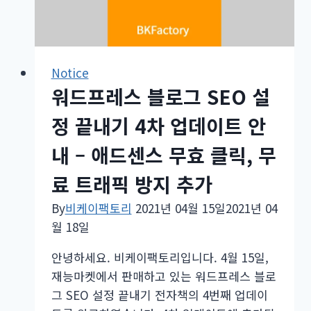
SEO
&
애
드
Notice
센
워드프레스 블로그 SEO 설
스
정 끝내기 4차 업데이트 안
설
정
내 – 애드센스 무효 클릭, 무
끝
료 트래픽 방지 추가
내
기
By
비케이팩토리
2021년 04월 15일
2021년 04
5
월 18일
차
업
안녕하세요. 비케이팩토리입니다. 4월 15일,
데
재능마켓에서 판매하고 있는 워드프레스 블로
이
그 SEO 설정 끝내기 전자책의 4번째 업데이