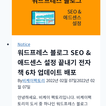
센
스
설
정
전
자
책
Notice
2
워드프레스 블로그 SEO &
차
업
애드센스 설정 끝내기 전자
데
책 6차 업데이트 배포
이
트
By
비케이팩토리
2022년 02월 07일
2022년 02
안
월 07일
내
안녕하세요. 비케이 팩토리입니다. 비케이팩
토리의 도서 중 하나인 워드프레스 블로그