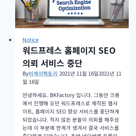
SEO
&
애
드
센
Notice
스
워드프레스 홈페이지 SEO
설
정
의뢰 서비스 중단
끝
By
비케이팩토리
2021년 11월 16일
2021년 11
내
월 16일
기
전
안녕하세요. BKFactory 입니다. 그동안 크몽
자
에서 진행해 오던 워드프레스로 제작된 웹사
책
이트, 홈페이지 SEO 향상 서비스를 중단하게
설
되었습니다. 적지 않은 분들이 의뢰를 해주셨
연
는데 이 부분에 한계가 생겨서 결국 서비스를
휴
중단하게 되었습니다. 초반 네이버에 등록이