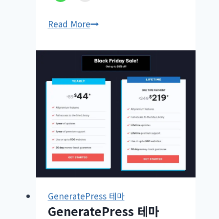
GP
Read More
Premium
2.1.0
업
데
이
트
GeneratePress 테마
GeneratePress 테마