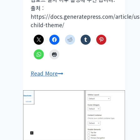
출처 :
https://docs.generatepress.com/article/us
child-theme/
GeneratePress
Read More
테
마
를
위
한
차
일