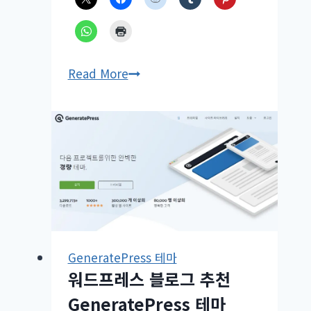
GeneratePress
Read More
테
마
2023
년
블
랙
프
라
이
GeneratePress 테마
데
워드프레스 블로그 추천
이
세
GeneratePress 테마