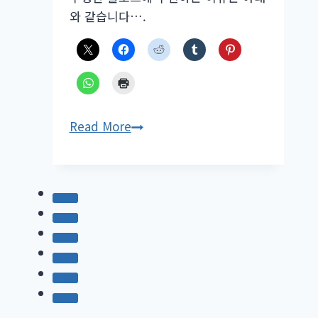
와 같습니다….
워
Read More
드
프
레
스
블
로
그
추
천
GeneratePress