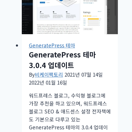
미
지
숨
기
는
방
GeneratePress 테마
법
GeneratePress 테마
-
3.0.4 업데이트
GeneratePress
테
By
비케이팩토리
2021년 07월 14일
마
2022년 01월 16일
Disable
워드프레스 블로그, 수익형 블로그에
Elements
가장 추천을 하고 있으며, 워드프레스
모
블로그 SEO & 애드센스 설정 전자책에
듈
도 기본으로 다루고 있는
활
GeneratePress 테마의 3.0.4 업데이
용