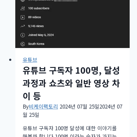
자
100
명
만
들
기
방
유튜브
법,
유튜브 구독자 100명, 달성
하
지
과정과 쇼츠와 일반 영상 차
말
아
이 등
야
By
비케이팩토리
2024년 07월 25일
2024년 07
할
월 25일
것
들
유튜브 구독자 100명 달성에 대한 이야기를
해볼까 합니다.100명 이라는 숫자가 가지는