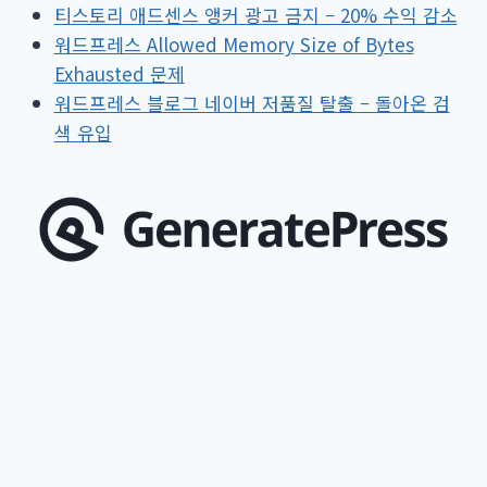
티스토리 애드센스 앵커 광고 금지 – 20% 수익 감소
명,
워드프레스 Allowed Memory Size of Bytes
달
Exhausted 문제
성
워드프레스 블로그 네이버 저품질 탈출 – 돌아온 검
과
색 유입
정
과
쇼
츠
와
일
반
영
상
차
이
등