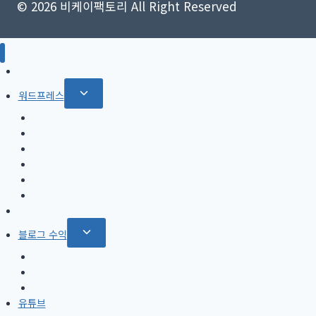
© 2026 비케이팩토리 All Right Reserved
SEO
Toggle
워드프레스
child
Rank Math SEO 플러그인
menu
Jetpack 플러그인
GeneratePress 테마
OceanWP 테마
Divi 테마
AMP
티스토리
Toggle
블로그 수익
child
애드센스
menu
쿠팡 파트너스
아마존 어소시에이트
유튜브