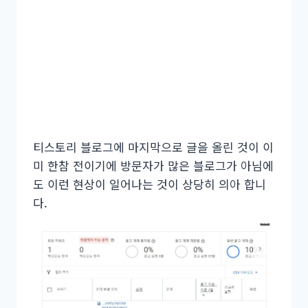
티스토리 블로그에 마지막으로 글을 올린 것이 이
미 한참 전이기에 방문자가 많은 블로그가 아님에
도 이런 현상이 일어나는 것이 상당히 의아 합니
다.