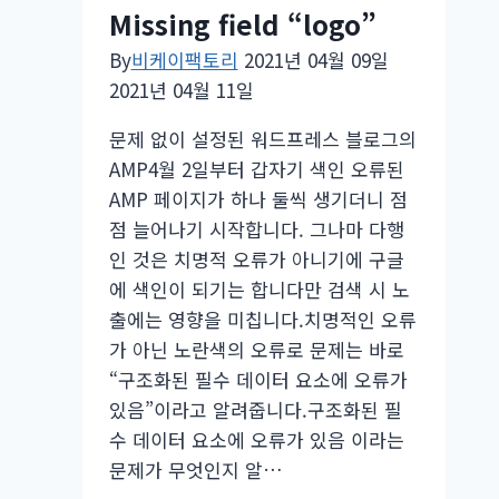
러
Missing field “logo”
리
By
비케이팩토리
2021년 04월 09일
로
2021년 04월 11일
딩
멈
문제 없이 설정된 워드프레스 블로그의
춤
AMP4월 2일부터 갑자기 색인 오류된
오
AMP 페이지가 하나 둘씩 생기더니 점
류
점 늘어나기 시작합니다. 그나마 다행
발
인 것은 치명적 오류가 아니기에 구글
생
에 색인이 되기는 합니다만 검색 시 노
할
출에는 영향을 미칩니다.치명적인 오류
때
가 아닌 노란색의 오류로 문제는 바로
“구조화된 필수 데이터 요소에 오류가
있음”이라고 알려줍니다.구조화된 필
수 데이터 요소에 오류가 있음 이라는
문제가 무엇인지 알…