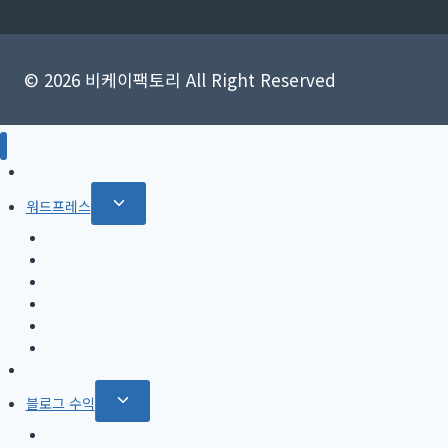
© 2026 비케이팩토리 All Right Reserved
SEO
Toggle
워드프레스
child
Rank Math SEO 플러그인
menu
Jetpack 플러그인
GeneratePress 테마
OceanWP 테마
Divi 테마
AMP
티스토리
Toggle
블로그 수익
child
애드센스