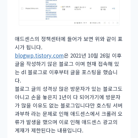
애드센스의 정책센터에 들어가 보면 위와 같이 표
시가 됩니다.
blogwp.tistory.com
은 2021년 10월 26일 이후
글을 작성하기 않은 블로그 이며 현재 접속해 있
는 dl 블로그로 이후부터 글을 포스팅을 했습니
다.
블로그 글의 성격상 많은 방문자가 있는 블로그도
아니고 손을 놓은지 1년이 다 되어가기에 방문자
가 많을 이유도 없는 블로그입니다만 호스팅 서버
과부하 라는 문제로 인해 애드센스에서 크롤러 오
류가 발생을 했으며 이로 인해 애드센스 광고의
게재가 제한된다는 내용입니다.