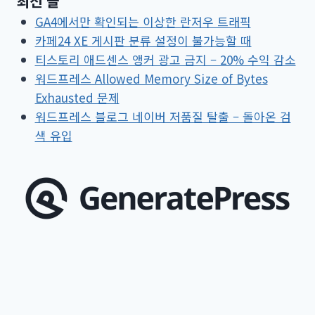
최신 글
글
GA4에서만 확인되는 이상한 란저우 트래픽
발
카페24 XE 게시판 분류 설정이 불가능할 때
행
티스토리 애드센스 앵커 광고 금지 – 20% 수익 감소
오
워드프레스 Allowed Memory Size of Bytes
류
Exhausted 문제
–
워드프레스 블로그 네이버 저품질 탈출 – 돌아온 검
8
색 유입
월
5
일