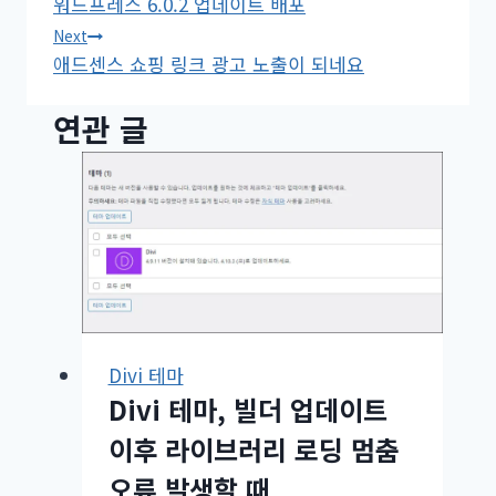
워드프레스 6.0.2 업데이트 배포
탐
Next
애드센스 쇼핑 링크 광고 노출이 되네요
색
연관 글
Divi 테마
Divi 테마, 빌더 업데이트
이후 라이브러리 로딩 멈춤
오류 발생할 때