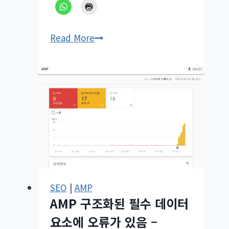
Divi
Read More
테
마,
빌
더
업
데
이
트
이
후
SEO
|
AMP
라
AMP 구조화된 필수 데이터
이
브
요소에 오류가 있음 –