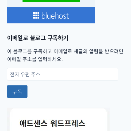
이메일로 블로그 구독하기
이 블로그를 구독하고 이메일로 새글의 알림을 받으려면
이메일 주소를 입력하세요.
전
자
우
구독
편
주
소