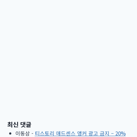
최신 댓글
이동삼
-
티스토리 애드센스 앵커 광고 금지 – 20%