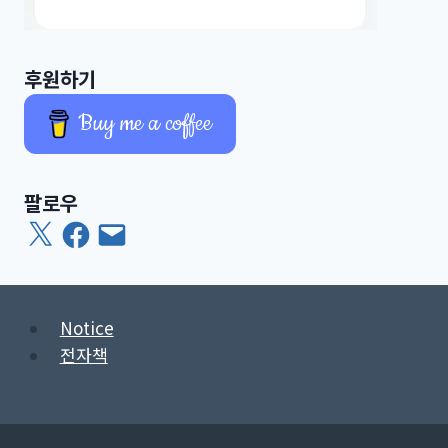
후원하기
Buy me a coffee
팔로우
X
Facebook
이
메
일
Notice
전자책