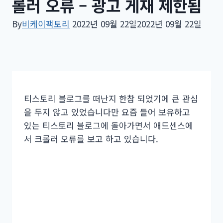
롤러 오류 – 광고 게재 제한됨
By
비케이팩토리
2022년 09월 22일
2022년 09월 22일
티스토리 블로그를 떠난지 한참 되었기에 큰 관심
을 두지 않고 있었습니다만 요즘 들어 보유하고
있는 티스토리 블로그에 돌아가면서 애드센스에
서 크롤러 오류를 보고 하고 있습니다.