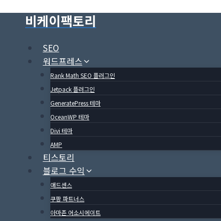
Skip
비케이팩토리
to
content
SEO
워드프레스
Rank Math SEO 플러그인
Jetpack 플러그인
GeneratePress 테마
OceanWP 테마
Divi 테마
AMP
티스토리
블로그 수익
애드센스
쿠팡 파트너스
아마존 어소시에이트