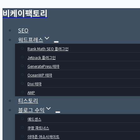
비케이팩토리
Skip
to
content
SEO
워드프레스
Rank Math SEO 플러그인
Jetpack 플러그인
GeneratePress 테마
OceanWP 테마
Divi 테마
AMP
티스토리
블로그 수익
애드센스
쿠팡 파트너스
아마존 어소시에이트