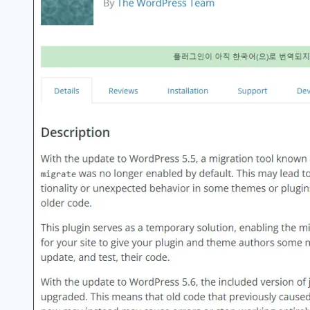
관
리
자
비
밀
번
호
오
류
IP
블
럭,
로
그
인
잠