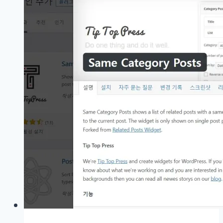
스
의
오
래
된
테
마
가
잘
작
동
이
안
될
때