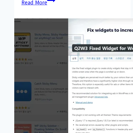
Read More
테
마
무
료
404
페
이
지
템
플
릿
for
크
라
우
드