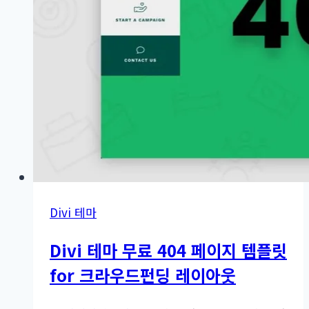
여
주
는
최
신
글
위
젯
–
Same
Category
Divi 테마
Posts
플
Divi 테마 무료 404 페이지 템플릿
러
그
for 크라우드펀딩 레이아웃
인