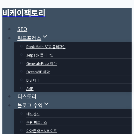
비케이팩토리
Skip
to
content
SEO
워드프레스
Rank Math SEO 플러그인
Jetpack 플러그인
GeneratePress 테마
OceanWP 테마
Divi 테마
AMP
티스토리
블로그 수익
애드센스
쿠팡 파트너스
아마존 어소시에이트