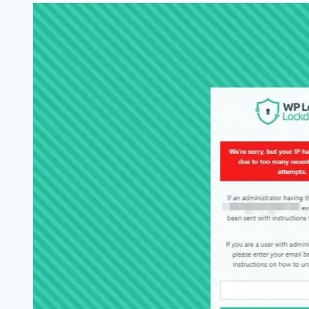
레
스
Divi
테
마
원
격
진
료
(Telehealth)
홈
페
이
지
무
료