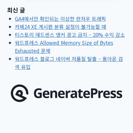
레
최신 글
스
GA4에서만 확인되는 이상한 란저우 트래픽
댓
카페24 XE 게시판 분류 설정이 불가능할 때
글
티스토리 애드센스 앵커 광고 금지 – 20% 수익 감소
입
워드프레스 Allowed Memory Size of Bytes
력
Exhausted 문제
창
워드프레스 블로그 네이버 저품질 탈출 – 돌아온 검
줄
색 유입
이
기
–
젯
팩
플
러
그