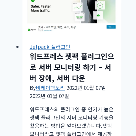
레
스
단
축
주
소
Jetpack 플러그인
WP.me
워드프레스 젯팩 플러그인으
활
로 서버 모니터링 하기 – 서
용
하
버 장애, 서버 다운
기
By
비케이팩토리
2022년 01월 07일
–
2022년 01월 07일
젯
팩
워드프레스의 플러그인 중 인기가 높은
플
젯팩 플러그인의 서버 모니터링 기능을
러
활용하는 방법을 알아보겠습니다.젯팩
그
모니터라고 젯팩 플러그인에서 제공하