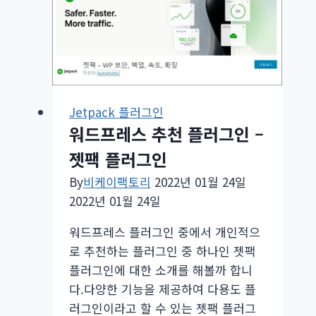
스
젯
팩
플
러
그
Jetpack 플러그인
워드프레스 추천 플러그인 –
인
으
젯팩 플러그인
로
By
비케이팩토리
2022년 01월 24일
서
2022년 01월 24일
버
모
워드프레스 플러그인 중에서 개인적으
니
로 추천하는 플러그인 중 하나인 젯팩
터
플러그인에 대한 소개를 해볼까 합니
링
다.다양한 기능을 제공하여 다용도 플
하
러그인이라고 할 수 있는 젯팩 플러그