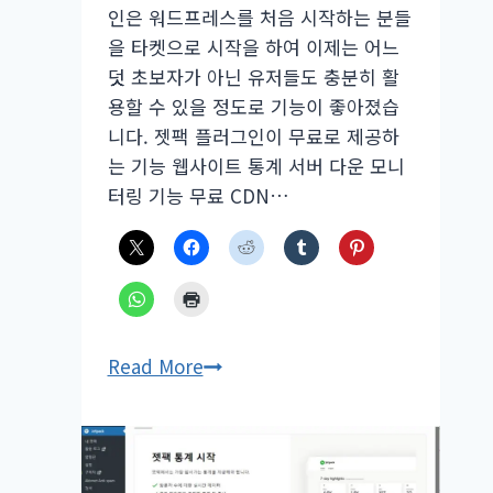
기
인은 워드프레스를 처음 시작하는 분들
–
을 타켓으로 시작을 하여 이제는 어느
서
덧 초보자가 아닌 유저들도 충분히 활
버
용할 수 있을 정도로 기능이 좋아졌습
장
니다. 젯팩 플러그인이 무료로 제공하
애,
는 기능 웹사이트 통계 서버 다운 모니
서
터링 기능 무료 CDN…
버
다
운
워
Read More
드
프
레
스