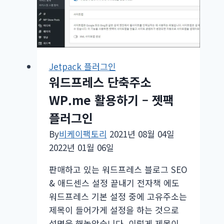
스
젯
팩
사
이
Jetpack 플러그인
트
워드프레스 단축주소
통
계
WP.me 활용하기 – 젯팩
의
플러그인
wordpress
By
비케이팩토리
2021년 08월 04일
android
2022년 01월 06일
app
는
판매하고 있는 워드프레스 블로그 SEO
무
& 애드센스 설정 끝내기 전자책 에도
엇
워드프레스 기본 설정 중에 고유주소는
일
제목이 들어가게 설정을 하는 것으로
까?
설명을 해놓았습니다. 이렇게 제목이