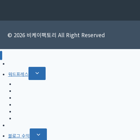
© 2026 비케이팩토리 All Right Reserved
SEO
Toggle
워드프레스
child
Rank Math SEO 플러그인
menu
Jetpack 플러그인
GeneratePress 테마
OceanWP 테마
Divi 테마
AMP
티스토리
Toggle
블로그 수익