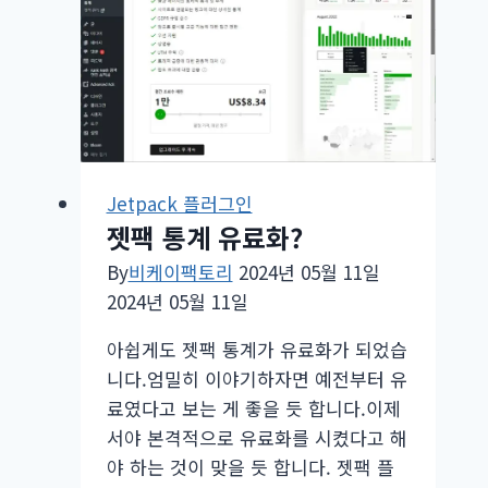
추
천
플
러
그
인
–
Jetpack 플러그인
젯
젯팩 통계 유료화?
팩
By
비케이팩토리
2024년 05월 11일
플
2024년 05월 11일
러
그
아쉽게도 젯팩 통계가 유료화가 되었습
인
니다.엄밀히 이야기하자면 예전부터 유
료였다고 보는 게 좋을 듯 합니다.이제
서야 본격적으로 유료화를 시켰다고 해
야 하는 것이 맞을 듯 합니다. 젯팩 플