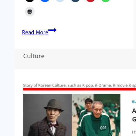
워
Read More
드
프
레
스
GeneratePress
테
마
사
이
드
바
모