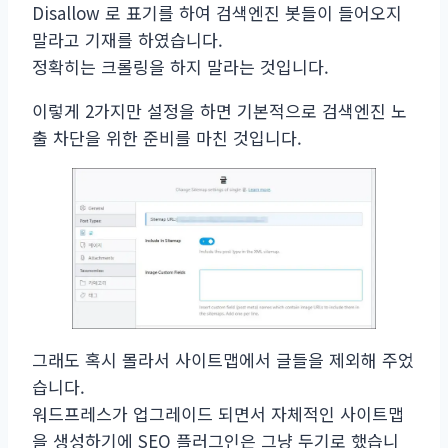
Disallow 로 표기를 하여 검색엔진 봇들이 들어오지
말라고 기재를 하였습니다.
정확히는 크롤링을 하지 말라는 것입니다.
이렇게 2가지만 설정을 하면 기본적으로 검색엔진 노
출 차단을 위한 준비를 마친 것입니다.
그래도 혹시 몰라서 사이트맵에서 글들을 제외해 주었
습니다.
워드프레스가 업그레이드 되면서 자체적인 사이트맵
을 생성하기에 SEO 플러그인은 그냥 두기로 했습니