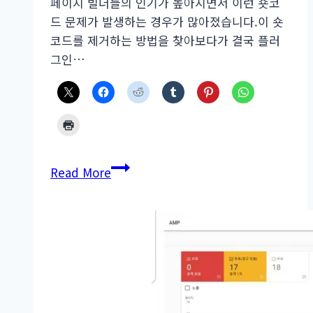
페이지 빌더들의 인기가 높아지면서 이런 숏코
드 문제가 발생하는 경우가 많아졌습니다.이 숏
코드를 제거하는 방법을 찾아보다가 결국 플러
그인…
워
Read More
드
프
레
스
숏
코
드