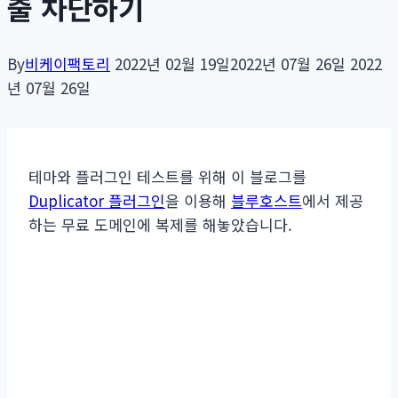
출 차단하기
By
비케이팩토리
2022년 02월 19일
2022년 07월 26일
2022
년 07월 26일
테마와 플러그인 테스트를 위해 이 블로그를
Duplicator 플러그인
을 이용해
블루호스트
에서 제공
하는 무료 도메인에 복제를 해놓았습니다.