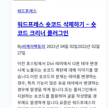
워드프레스
워드프레스 숏코드 삭제하기 – 숏
코드 크리너 플러그인
By
비케이팩토리
2021년 04월 02일
2022년 02월
27일
이전 포스팅에서 Divi 테마에서 다른 테마 변경
시에 노출되는 숏코드 폭탄에 대해 이야기를 했
습니다.이런 숏코드의 문제는 테마를 변경하는
경우, 특히 기능이 많은 유료 테마에서 변경하는
경우에 발생을 하게 됩니다.또는 플러그인에서
지원하는 숏코드를 활용하여 글을 작성했을 경
우에도 발생하게 됩니다.요즘은 워드프레스의