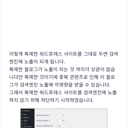
이렇게 복제한 워드프레스 사이트를 그대로 두면 검색
엔진에 노출이 되게 됩니다.
복제한 블로그가 노출이 되는 것 까지야 상관이 없습
니다만 복제한 것이기에 중복 콘텐츠로 인해 이 블로
그가 검색엔진 노출에 악영향을 받을 수 있습니다.
그래서 복제한 워드프레스 사이트를 검색엔진에 노출
하지 않기 위해 차단하기 시작하였습니다.