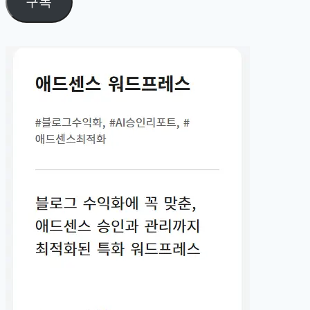
구독
편
주
소