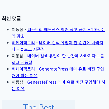
최신 댓글
이동삼
-
티스토리 애드센스 앵커 광고 금지 – 20% 수
익 감소
비케이팩토리
-
네이버 검색 유입이 한 순간에 사라지
다 – 블로그 저품질
이동삼
-
네이버 검색 유입이 한 순간에 사라지다 – 블
로그 저품질
비케이팩토리
-
GeneratePress 테마 유료 버전 구입
해야 하는 이유
이동삼
-
GeneratePress 테마 유료 버전 구입해야 하
는 이유