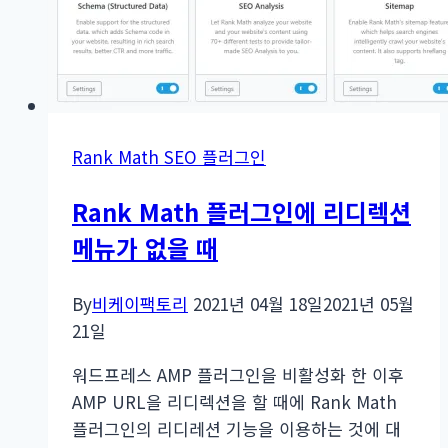
Rank Math SEO 플러그인
Rank Math 플러그인에 리디렉션
메뉴가 없을 때
By
비케이팩토리
2021년 04월 18일
2021년 05월
21일
워드프레스 AMP 플러그인을 비활성화 한 이후
AMP URL을 리디렉션을 할 때에 Rank Math
플러그인의 리디레션 기능을 이용하는 것에 대