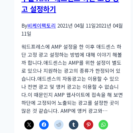
고 설정하기
By
비케이팩토리
2021년 04월 11일
2021년 04월
11일
워드프레스에 AMP 설정을 한 이후 애드센스 하
단 고정 광고 설정하는 방법에 대해 이야기 해볼
까 합니다.애드센스는 AMP를 위한 설정이 별도
로 있으나 지원하는 광고의 종류가 한정되어 있
습니다.애드센스의 자동광고는 이용할 수 있으
나 전면 광고 및 앵커 광고는 이용할 수 없습니
다.이 때문인지 AMP 웹사이트에 접속을 해 보면
하단에 고정되어 노출되는 광고를 설정한 곳이
많은 것 같습니다. AMP에 앵커 광고와…