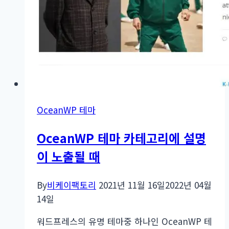
바
일
에
서
숨
기
기
OceanWP 테마
OceanWP 테마 카테고리에 설명
이 노출될 때
By
비케이팩토리
2021년 11월 16일
2022년 04월
14일
워드프레스의 유명 테마중 하나인 OceanWP 테