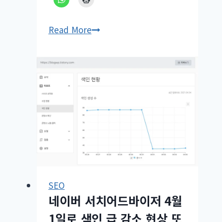
워
Read More
드
프
레
스
와
한
국
과
의
이
질
SEO
감
네이버 서치어드바이저 4월
1일로 색인 급 감소 현상 또