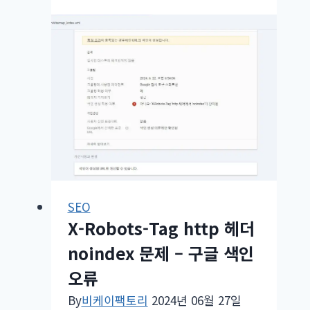
프
레
스
5.7
업
데
이
트
배
포
SEO
X-Robots-Tag http 헤더
noindex 문제 – 구글 색인
오류
By
비케이팩토리
2024년 06월 27일