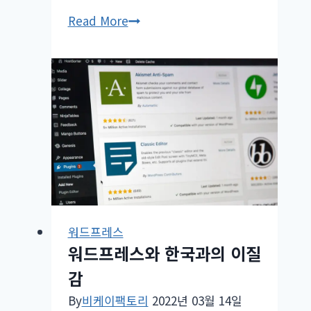
쿠
Read More
팡
파
트
너
스
다
이
나
믹
배
너
워드프레스
개
워드프레스와 한국과의 이질
선
감
공
By
비케이팩토리
2022년 03월 14일
지