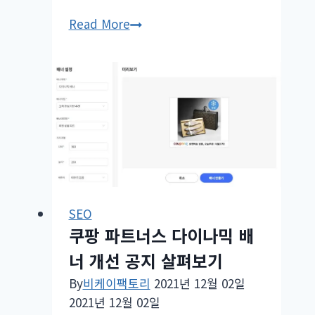
X-
Read More
Robots-
Tag
http
헤
더
noindex
문
제
–
구
SEO
쿠팡 파트너스 다이나믹 배
글
색
너 개선 공지 살펴보기
인
By
비케이팩토리
2021년 12월 02일
오
2021년 12월 02일
류