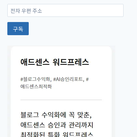
전
자
우
구독
편
주
소