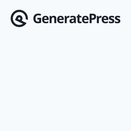
1
일
로
색
인
급
감
소
현
상
또
개
편?