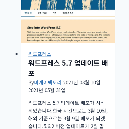
테
마
원
격
진
료
(Telehealth)
워드프레스
홈
워드프레스 5.7 업데이트 배
페
포
이
지
By
비케이팩토리
2021년 03월 10일
무
2021년 05월 31일
료
워드프레스 5.7 업데이트 배포가 시작
레
되었습니다.한국 시간으로는 3월 10일,
이
해외 기준으로는 3월 9일 배포가 되겠
아
습니다.5.6.2 버전 업데이트가 2월 말
웃