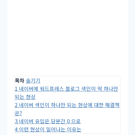
목차
숨기기
1
네이버에 워드프레스 블로그 색인이 딱 하나만
되는 현상
2
네이버 색인이 하나만 되는 현상에 대한 해결책
은?
3
네이버 유입은 당분간 0 으로
4
이런 현상이 일어나는 이유는