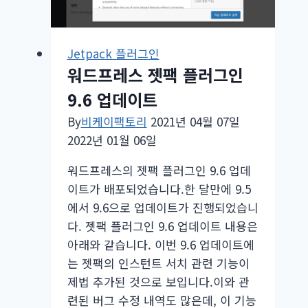
사
이
Jetpack 플러그인
드
워드프레스 젯팩 플러그인
바
위
9.6 업데이트
젯
By
비케이팩토리
2021년 04월 07일
이
2022년 01월 06일
불
편
워드프레스의 젯팩 플러그인 9.6 업데
할
이트가 배포되었습니다.한 달만에 9.5
때
에서 9.6으로 업데이트가 진행되었습니
다. 젯팩 플러그인 9.6 업데이트 내용은
아래와 같습니다. 이번 9.6 업데이트에
는 젯팩의 인스턴트 서치 관련 기능이
제법 추가된 것으로 보입니다.이와 관
련된 버그 수정 내역도 많은데, 이 기능