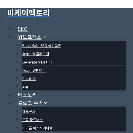
Skip
비케이팩토리
to
content
SEO
워드프레스
Rank Math SEO 플러그인
Jetpack 플러그인
GeneratePress 테마
OceanWP 테마
Divi 테마
AMP
티스토리
블로그 수익
애드센스
쿠팡 파트너스
아마존 어소시에이트