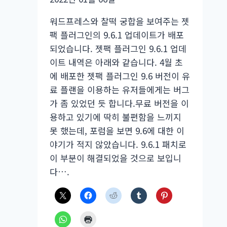
워드프레스와 찰떡 궁합을 보여주는 젯
팩 플러그인의 9.6.1 업데이트가 배포
되었습니다. 젯팩 플러그인 9.6.1 업데
이트 내역은 아래와 같습니다. 4월 초
에 배포한 젯팩 플러그인 9.6 버전이 유
료 플랜을 이용하는 유저들에게는 버그
가 좀 있었던 듯 합니다.무료 버전을 이
용하고 있기에 딱히 불편함을 느끼지
못 했는데, 포럼을 보면 9.6에 대한 이
야기가 적지 않았습니다. 9.6.1 패치로
이 부분이 해결되었을 것으로 보입니
다….