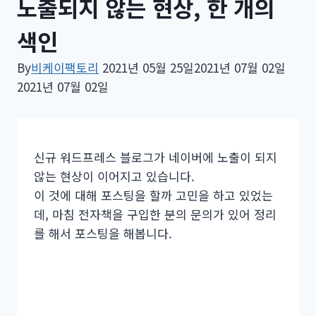
노출되지 않는 현상, 한 개의
색인
By
비케이팩토리
2021년 05월 25일
2021년 07월 02일
2021년 07월 02일
신규 워드프레스 블로그가 네이버에 노출이 되지
않는 현상이 이어지고 있습니다.
이 것에 대해 포스팅을 할까 고민을 하고 있었는
데, 마침 전자책을 구입한 분의 문의가 있어 정리
를 해서 포스팅을 해봅니다.