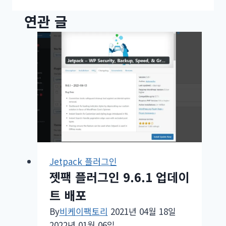
연관 글
Jetpack 플러그인
젯팩 플러그인 9.6.1 업데이
트 배포
By
비케이팩토리
2021년 04월 18일
2022년 01월 06일