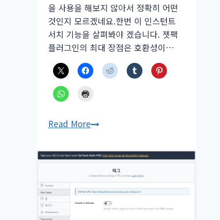
을 사용을 해보지 않아서 정확히 어떤
것인지 모르겠네요.한번 이 인스턴트
서치 기능을 살펴봐야 겠습니다. 젯팩
플러그인의 최대 장점은 호환성이…
워
Read More
드
프
레
스
젯
팩
플