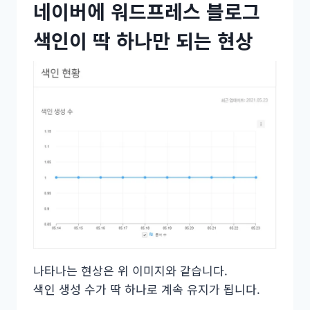
네이버에 워드프레스 블로그
색인이 딱 하나만 되는 현상
나타나는 현상은 위 이미지와 같습니다.
색인 생성 수가 딱 하나로 계속 유지가 됩니다.