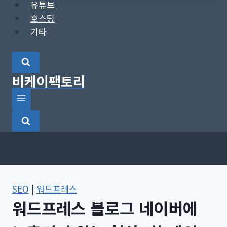
유튜브
호스팅
기타
비케이팩토리
SEO
|
워드프레스
워드프레스 블로그 네이버에