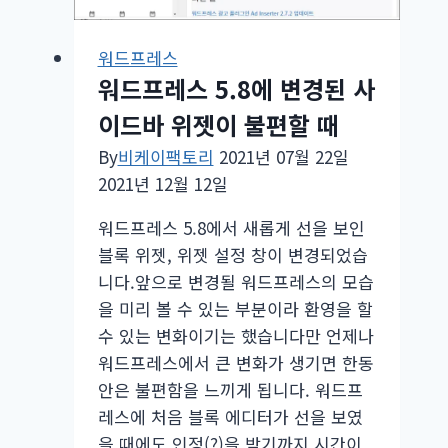
기
–
워드프레스
숏
워드프레스 5.8에 변경된 사
코
드
이드바 위젯이 불편할 때
크
By
비케이팩토리
2021년 07월 22일
리
2021년 12월 12일
너
플
워드프레스 5.8에서 새롭게 선을 보인
러
블록 위젯, 위젯 설정 창이 변경되었습
그
니다.앞으로 변경될 워드프레스의 모습
인
을 미리 볼 수 있는 부분이라 환영을 할
수 있는 변화이기는 했습니다만 언제나
워드프레스에서 큰 변화가 생기면 한동
안은 불편함을 느끼게 됩니다. 워드프
레스에 처음 블록 에디터가 선을 보였
을 때에도 인정(?)을 받기까지 시간이