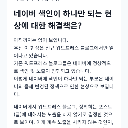
네이버 색인이 하나만 되는 현
상에 대한 해결책은?
아직까지는 없어 보입니다.
우선 이 현상은 신규 워드프레스 블로그에서만 일
어나고 있습니다.
기존 워드프레스 블로그들은 네이버에 정상적으
로 색인 및 노출이 진행되고 있습니다.
이렇게 네이버에 색인이 하나만 되는 부분은 네이
버의 올해 변경된 정책으로 인한 현상으로 보입니
다.
네이버에서 워드프레스 블로그, 정확히는 포스트
(글)에 대해서는 노출을 하지 않기로 결정한 것으
로 보이며, 이게 계속 노출을 시키지 않는 것인지,