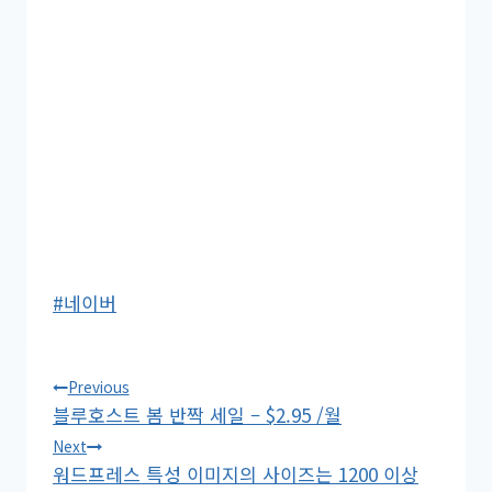
Post
#
네이버
Tags:
글
Previous
블루호스트 봄 반짝 세일 – $2.95 /월
탐
Next
워드프레스 특성 이미지의 사이즈는 1200 이상
색