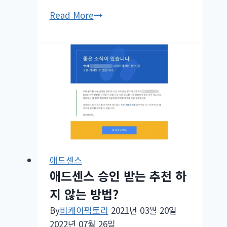
본
Read More
문
중
간
광
고
애
드
센
스
콘
애드센스
텐
애드센스 승인 받는 추천 하
츠
지 않는 방법?
내
자
By
비케이팩토리
2021년 03월 20일
동
2022년 07월 26일