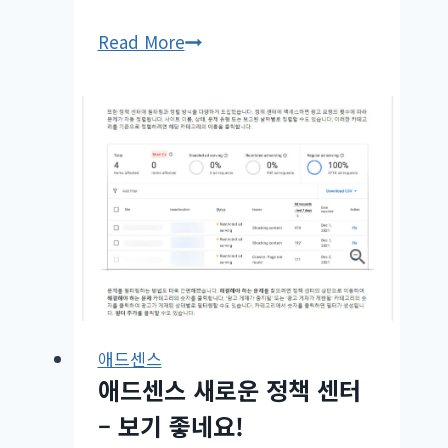
애
Read More
드
센
스
승
인
받
는
추
천
하
지
애드센스
않
애드센스 새로운 정책 센터
는
방
– 보기 좋네요!
법?