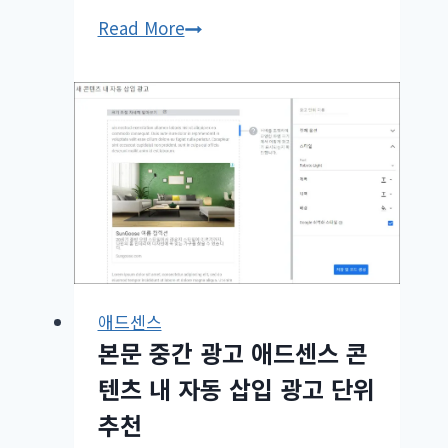
구
Read More
글
AMP
와
애
드
센
스
수
익
연
애드센스
관
본문 중간 광고 애드센스 콘
성
텐츠 내 자동 삽입 광고 단위
추천