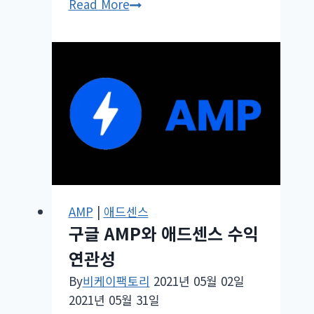
티
Read More
스
토
리
블
로
그
애
드
센
스
전
AMP
|
애드센스
구글 AMP와 애드센스 수익
면
광
연관성
고
By
비케이팩토리
2021년 05월 02일
수
2021년 05월 31일
익