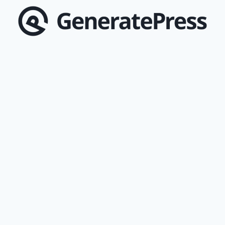
생
한
문
제