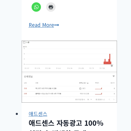
애
Read More
드
센
스
새
로
운
정
책
센
터
–
애드센스
보
애드센스 자동광고 100%
기