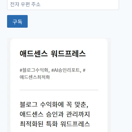
전
자
우
구독
편
주
소