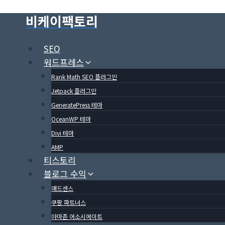
Skip
비케이팩토리
to
content
SEO
워드프레스
Rank Math SEO 플러그인
Jetpack 플러그인
GeneratePress 테마
OceanWP 테마
Divi 테마
AMP
티스토리
블로그 수익
애드센스
쿠팡 파트너스
아마존 어소시에이트