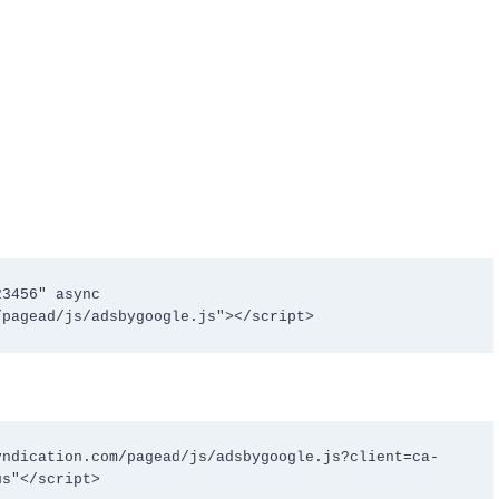
3456" async 
/pagead/js/adsbygoogle.js"></script>
yndication.com/pagead/js/adsbygoogle.js?client=ca-
us"</script>