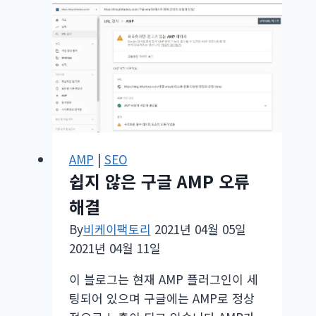
프
레
스
5.7.1
업
데
이
트
배
AMP
|
SEO
포
쉽지 않은 구글 AMP 오류
해결
By
비케이팩토리
2021년 04월 05일
2021년 04월 11일
이 블로그는 현재 AMP 플러그인이 세
팅되어 있으며 구글에는 AMP로 정상