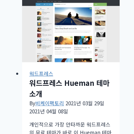
그
인
에
리
디
렉
션
메
뉴
워드프레스
가
워드프레스 Hueman 테마
없
소개
을
By
비케이팩토리
2021년 03월 29일
때
2021년 04월 08일
개인적으로 가장 안타까운 워드프레스
의 무료 테마가 바로 이 Hueman 테마