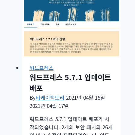
Divi
테
마
개
인
대
출
(Personal
Loan)
워드프레스
홈
워드프레스 5.7.1 업데이트
페
배포
이
By
비케이팩토리
2021년 04월 15일
지
2021년 04월 17일
무
료
워드프레스 5.7.1 업데이트 배포가 시
레
작되었습니다. 2개의 보안 패치와 26개
이