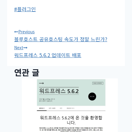
Post
#
플러그인
Tags:
글
Previous
블루호스트 공유호스팅 속도가 정말 느린가?
탐
Next
워드프레스 5.6.2 업데이트 배포
색
연관 글