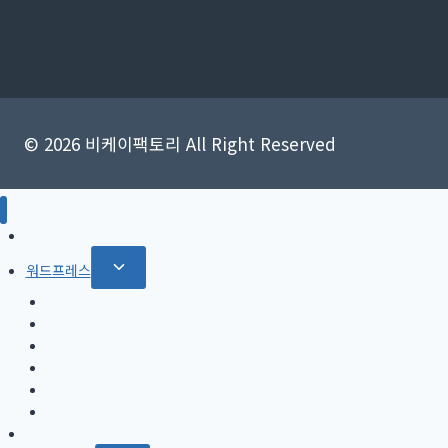
© 2026 비케이팩토리 All Right Reserved
SEO
Toggle
워드프레스
child
Rank Math SEO 플러그인
menu
Jetpack 플러그인
GeneratePress 테마
OceanWP 테마
Divi 테마
AMP
티스토리