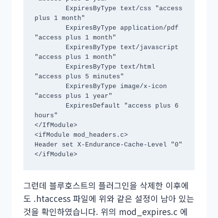
	ExpiresByType text/css "access 
plus 1 month"

	ExpiresByType application/pdf 
"access plus 1 month"

	ExpiresByType text/javascript 
"access plus 1 month"

	ExpiresByType text/html 
"access plus 5 minutes"

	ExpiresByType image/x-icon 
"access plus 1 year"

	ExpiresDefault "access plus 6 
hours"

</IfModule>

<ifModule mod_headers.c>

Header set X-Endurance-Cache-Level "0"

</ifModule>
그런데 블루호스트의 플러그인을 삭제한 이후에
도 .htaccess 파일에 위와 같은 설정이 남아 있는
것을 확인하였습니다. 위의 mod_expires.c 에