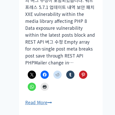
의 버그 수정이 포함되었습니다. 워드
아
프레스 5.7.1 업데이트 내역 보안 패치
웃
XXE vulnerability within the
배
media library affecting PHP 8
포
Data exposure vulnerability
within the latest posts block and
REST API 버그 수정 Empty array
for non-single post meta breaks
post save through REST API
PHPMailer change in…
워
Read More
드