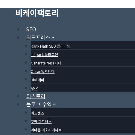
Skip
비케이팩토리
to
content
SEO
워드프레스
Rank Math SEO 플러그인
Jetpack 플러그인
GeneratePress 테마
OceanWP 테마
Divi 테마
AMP
티스토리
블로그 수익
애드센스
쿠팡 파트너스
아마존 어소시에이트