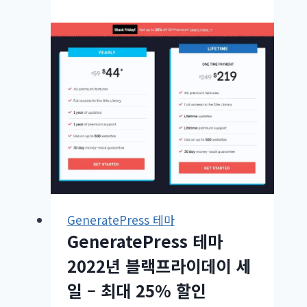
지
원
하
는
Simple
TOC
목
차
플
러
그
인
GeneratePress 테마
GeneratePress 테마
2022년 블랙프라이데이 세
일 – 최대 25% 할인