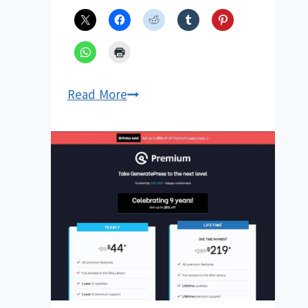
GeneratePress
Read More
테
마
2022
년
블
랙
프
라
이
데
이