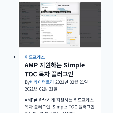
프
레
스
6.0.2
업
데
이
트
배
워드프레스
포
AMP 지원하는 Simple
TOC 목차 플러그인
By
비케이팩토리
2021년 02월 21일
2021년 02월 21일
AMP를 완벽하게 지원하는 워드프레스
목차 플러그인, Simple TOC 플러그인