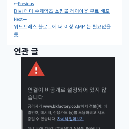
글
Previous
Divi 테마 수제양초 쇼핑몰 레이아웃 무료 배포
탐
Next
워드프레스 블로그에 더 이상 AMP 는 필요없을
색
듯
연관 글