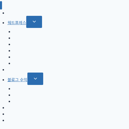
SEO
Toggle
워드프레스
child
Rank Math SEO 플러그인
menu
Jetpack 플러그인
GeneratePress 테마
OceanWP 테마
Divi 테마
AMP
티스토리
Toggle
블로그 수익
child
애드센스
menu
쿠팡 파트너스
아마존 어소시에이트
유튜브
호스팅
기타