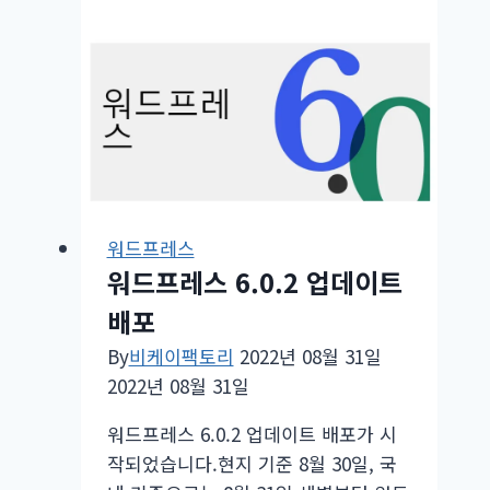
글
AMP
오
류
테
스
트
하
는
워드프레스
방
워드프레스 6.0.2 업데이트
법
배포
By
비케이팩토리
2022년 08월 31일
2022년 08월 31일
워드프레스 6.0.2 업데이트 배포가 시
작되었습니다.현지 기준 8월 30일, 국