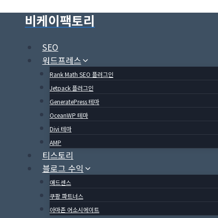
Skip
비케이팩토리
to
content
SEO
워드프레스
Rank Math SEO 플러그인
Jetpack 플러그인
GeneratePress 테마
OceanWP 테마
Divi 테마
AMP
티스토리
블로그 수익
애드센스
쿠팡 파트너스
아마존 어소시에이트